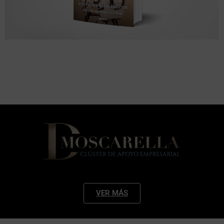
VER MÁS