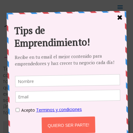
Todo lo puedes
Te presento mi libro “Todo Lo Puedes”. En él
comparto 10 años de experiencias, mi historia con
todos sus altos y bajos, el método para emprender
que he usado para crear mis compañías de manera
exitosa y además muchos tips fundamentales para
salir adelante en este camino. ¿El propósito?
¡Inspirar y cambiar vidas! Los invito a leerlo, dejé
todo lo mejor de mi en él.