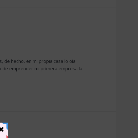
de hecho, en mi propia casa lo oía
to de emprender mi primera empresa la