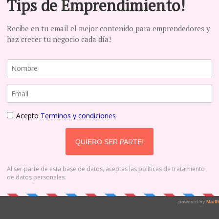
, uno de tus más importantes ac
ue me han preguntado cómo pueden hacer para organizarse y logr
n sencillo como organizar el tiempo de uno puede llegar a ser tan
stoppable Women Capítulo 1 / A