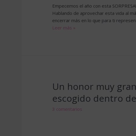
Empecemos el año con esta SORPRESA! 
Hablando de aprovechar esta vida al má
encerrar más en lo que para ti represe
Canal
Leer más »
YouTube:
Unstoppable
Women
Capítulo
1
/
Ama
Un honor muy grande
lo
que
escogido dentro de 
haces
todos
3 comentarios
los
días.