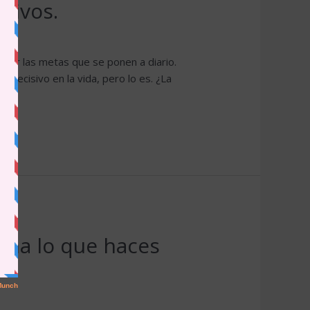
tivos.
ar las metas que se ponen a diario.
 decisivo en la vida, pero lo es. ¿La
ma lo que haces