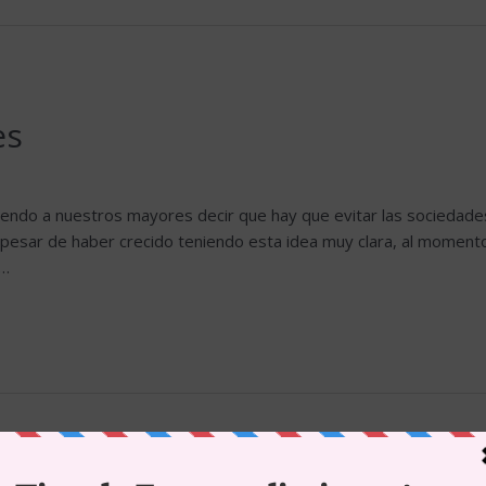
es
o a nuestros mayores decir que hay que evitar las sociedades, 
pesar de haber crecido teniendo esta idea muy clara, al momen
 …