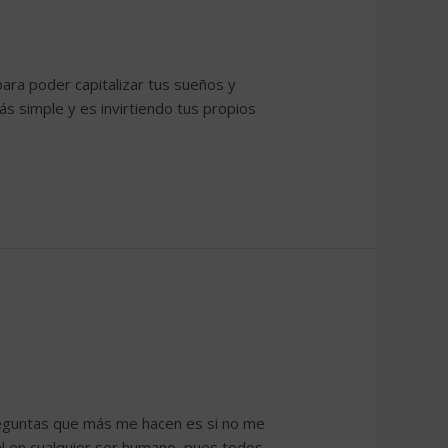
ara poder capitalizar tus sueños y
s simple y es invirtiendo tus propios
reguntas que más me hacen es si no me
 en cualquier ser humano, pues todos,