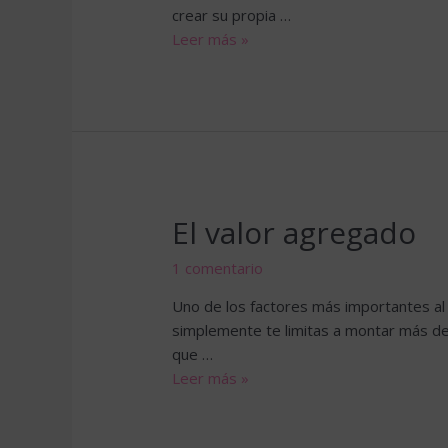
crear su propia …
Canal
Leer más »
Youtube:
Unstoppable
Women
Capítulo
2
/
Sobre
El valor agregado
el
miedo
1 comentario
Uno de los factores más importantes al
simplemente te limitas a montar más de 
que …
El
Leer más »
valor
agregado