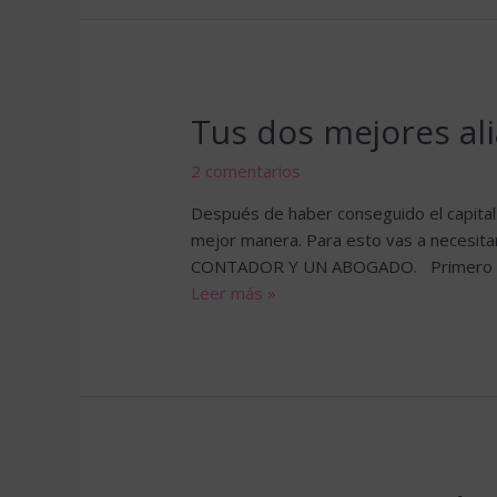
Tus dos mejores al
2 comentarios
Después de haber conseguido el capital 
mejor manera. Para esto vas a necesita
CONTADOR Y UN ABOGADO. Primero que
Tus
Leer más »
dos
mejores
aliados