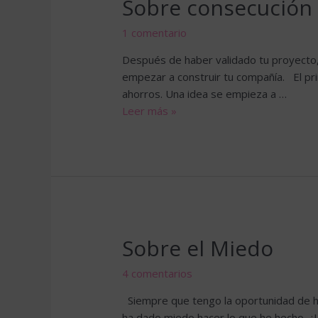
Sobre consecución 
1 comentario
Después de haber validado tu proyecto, 
empezar a construir tu compañía. El pri
ahorros. Una idea se empieza a …
Sobre
Leer más »
consecución
de
capital
y
modelo
financiero
Sobre el Miedo
4 comentarios
Siempre que tengo la oportunidad de ha
ha dado miedo hacer lo que he hecho. 