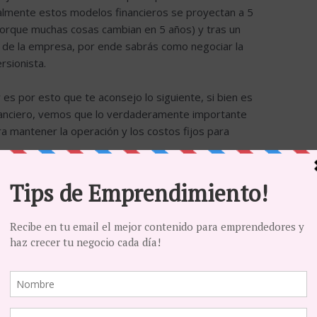
almente estos modelos financieros se proyectan a 5
orque muchas cosas cambian en 5 años) y tras un
 de la empresa, por ende sabrás como negociar la
rsionista.
s por esto que te aconsejo lo siguiente, si bien es
inanciero, vemos que lo verdaderamente importante
a mantener la operación y los costos fijos para
nsejo? Los ingresos son estimaciones, basadas en
ropios del emprendedor que pueden tener cierto
os no. Los fundadores de las compañías tienen que
us gastos y sus costos. Este dato dará claridad de
rá a los inversionistas la tranquilidad de saber que
u otra y que durará por un tiempo determinado.
to de la inversión (gastos y costos), arrancará el