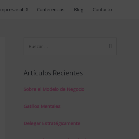
empresarial
Conferencias
Blog
Contacto
B
u
s
c
Artículos Recientes
a
r
Sobre el Modelo de Negocio
p
Gatillos Mentales
o
r
Delegar Estratégicamente
: