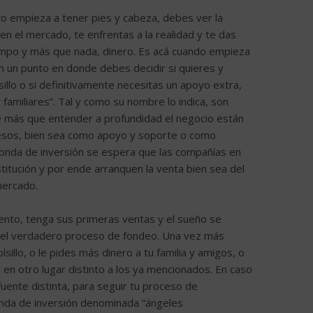
o empieza a tener pies y cabeza, debes ver la
 en el mercado, te enfrentas a la realidad y te das
mpo y más que nada, dinero. Es acá cuando empieza
n un punto en donde debes decidir si quieres y
illo o si definitivamente necesitas un apoyo extra,
amiliares”. Tal y como su nombre lo indica, son
e más que entender a profundidad el negocio están
 pesos, bien sea como apoyo y soporte o como
ronda de inversión se espera que las compañías en
itución y por ende arranquen la venta bien sea del
mercado.
ento, tenga sus primeras ventas y el sueño se
a el verdadero proceso de fondeo. Una vez más
sillo, o le pides más dinero a tu familia y amigos, o
l en otro lugar distinto a los ya mencionados. En caso
uente distinta, para seguir tu proceso de
onda de inversión denominada “ángeles