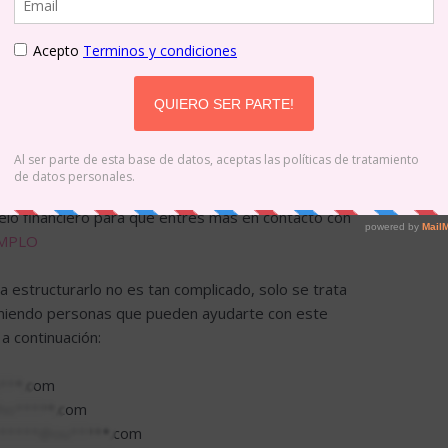
nista que entrará, generalmente, a quedarse con
mbio de su esfuerzo financiero. Con estimaciones
llo de los gastos al detalle se puede obtener un
ra el fundador como para los inversionistas.
te acercarte a lo que es un modelo financiero y al
tu empresa con ángeles inversionistas, sin embargo,
cturación de tu modelo financiero que consigas un
ueda ayudarte a estructurarlo bien. A continuación,
elo financiero para que entres más en contacto con
EMPLO
 estructurarlo no es tan complicado, solo se trata
omiendo personas que pueden ayudarte con este
a continuación:
***.com
ho*****.com
******@ou*****.com