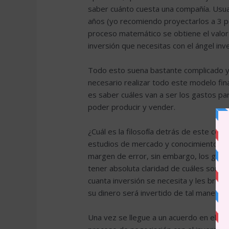
saber cuánto cuesta una compañía. Usu
años (yo recomiendo proyectarlos a 3 p
proceso matemático se obtiene el valor
inversión que necesitas con el ángel inve
Todo esto suena bastante complicado y e
necesario realizar todo este modelo f
es saber cuáles van a ser los gastos par
poder producir y vender.
¿Cuál es la filosofía detrás de este co
estudios de mercado y conocimientos p
margen de error, sin embargo, los gast
tener absoluta claridad de cuáles son s
cuanta inversión se necesita y les brinda
su dinero será invertido de tal manera 
Una vez se llegue a un acuerdo en el mon